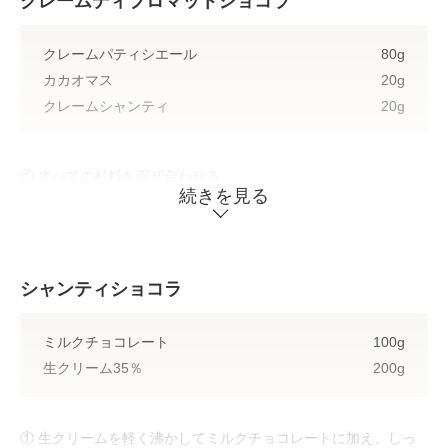
クレームディプロマットショコラ
① 通常の仕込み方でパータシューを準備する。
② シュー用シュクレをのせて焼成する。
クレームパティシエール
80g
（1個あたり3g）
カカオマス
20g
クレームシャンティ
20g
① すべての材料を混ぜ合わせる。
続きを見る
② シューに絞り込む。
シャンティショコラ
ミルクチョコレート
100g
生クリーム35％
200g
① 生クリームを軽く沸かしてミルクチョコレートに加え、しっ