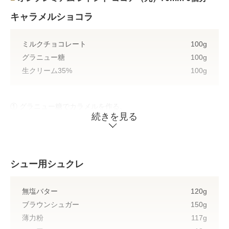
キャラメルショコラ
ミルクチョコレート
100g
グラニュー糖
100g
生クリーム35%
100g
① グラニュー糖でカラメルを作る。
続きを見る
② 約40℃に温めた生クリームでカラメルの色止めをする。
③ 沸騰寸前まで沸かした②をミルクチョコレートに加え混ぜ、
裏ごししてタルトシェルに流す。
（1個あたり45g）
シュー用シュクレ
無塩バター
120g
ブラウンシュガー
150g
薄力粉
117g