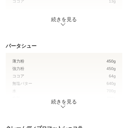
ココア
13g
続きを見る
① シュガーバッター法で仕込む。
② 冷蔵庫で休ませて2.5ｍｍに伸ばして冷凍する。
③ 直径2cmの抜き型で抜く。
パータシュー
薄力粉
450g
強力粉
450g
ココア
64g
無塩バター
640g
水
700g
牛乳
700g
続きを見る
塩
14g
全卵(正味)
1600g