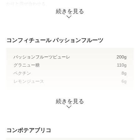
かりと混ぜ合わせる。
② 冷蔵庫で一晩寝かせる。
続きを見る
③ 泡立てる。
コンフィチュール パッションフルーツ
パッションフルーツピューレ
200g
グラニュー糖
110g
ペクチン
8g
レモンジュース
6g
続きを見る
すべての材料を混ぜ、Brix58°まで炊く。
コンポテアブリコ