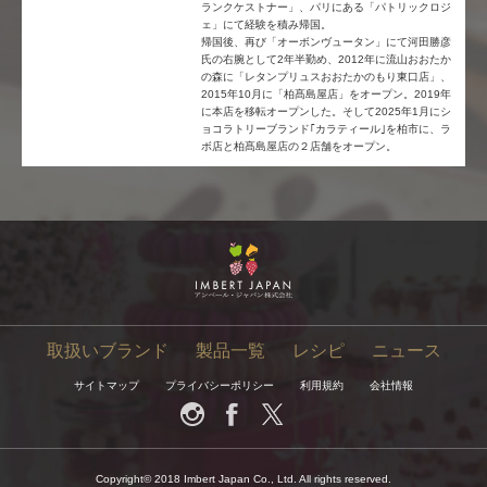
ランクケストナー」、パリにある「パトリックロジ
ェ」にて経験を積み帰国。
帰国後、再び「オーボンヴュータン」にて河田勝彦
氏の右腕として2年半勤め、2012年に流山おおたか
の森に「レタンプリュスおおたかのもり東口店」、
2015年10月に「柏髙島屋店」をオープン。2019年
に本店を移転オープンした。そして2025年1月にシ
ョコラトリーブランド｢カラティール｣を柏市に、ラ
ボ店と柏髙島屋店の２店舗をオープン。
取扱いブランド
製品一覧
レシピ
ニュース
サイトマップ
プライバシーポリシー
利用規約
会社情報
Copyright© 2018 Imbert Japan Co., Ltd. All rights reserved.