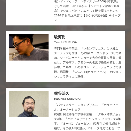
モンド・ドゥ・ラ・パティスリー2009日本代表」
として活躍。2019年から【シェラトン都ホテル東
京】でシェフパティシエとして腕を振るったのち、
2026年 目黒区八雲に【タケヤ洋菓子舗】をオープ
ン
駿河樹
Tatsuki SURUGA
専門学校を卒業後、「レタンプリュス」に入社し、
スーシェフも歴任。その後｢エーグルドゥース｣で勤
め、ジャパンケーキショーで大会会長賞を受賞。渡
仏し、アルザス、アヌシーの名店で経験を積む。渡
仏中、コルマールのサロン・デュ・ショコラにて優
勝。帰国後、「CALATIR(カラティール) 」のシェフ
ショコラティエに就任。
熊谷治久
Haruhisa KUMAGAI
「パティスリー レタンプリュス」「カラティー
ル」オーナーシェフ
武蔵野調理師専門学校卒業後、「グルメ洋菓子店」
で3年、「パティスリードゥ シェフ フジウ」で4年
半、「オーボンヴュータン」で3年半の修行経験を
積む。その後1年間渡仏。ロレーヌ地方にある「フ