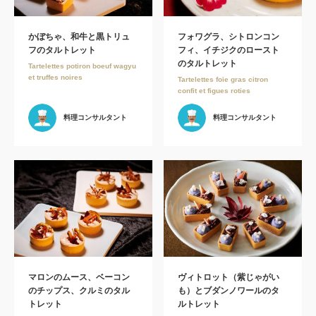
かぼちゃ、和牛と黒トリュ
フォワグラ、シトロンコン
フのタルトレット
フィ、イチジクのロースト
のタルトレット
Tartelettes potiron boeuf wagyu
et truffes noires
Tartelettes foie gras citron
confit et figues roties
料理コンサルタント
料理コンサルタント
マロンのムース、ベーコン
ヴィトロット（紫じゃがい
のチップス、クルミのタル
も）とブダンノワールのタ
トレット
ルトレット