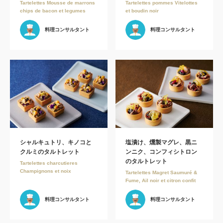
Tartelettes Mousse de marrons
Tartelettes pommes Vitelottes
chips de bacon et legumes
et boudin noir
料理コンサルタント
料理コンサルタント
シャルキュトリ、キノコと
塩漬け、燻製マグレ、黒ニ
クルミのタルトレット
ンニク、コンフィシトロン
のタルトレット
Tartelettes charcutieres
Champignons et noix
Tartelettes Magret Saumuré &
Fume, Ail noir et citron confit
料理コンサルタント
料理コンサルタント