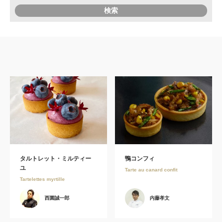
タルトレット・ミルティー
鴨コンフィ
ユ
Tarte au canard confit
Tartelettes myrtille
西園誠一郎
内藤孝文