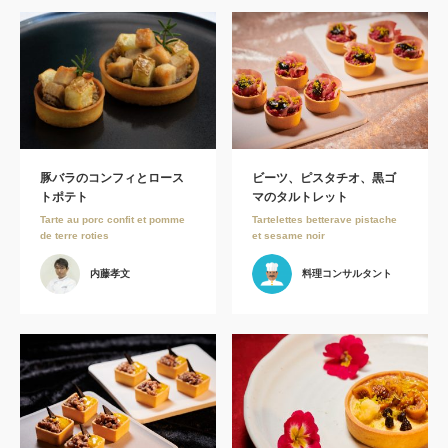
豚バラのコンフィとロース
ビーツ、ピスタチオ、黒ゴ
トポテト
マのタルトレット
Tarte au porc confit et pomme
Tartelettes betterave pistache
de terre roties
et sesame noir
内藤孝文
料理コンサルタント