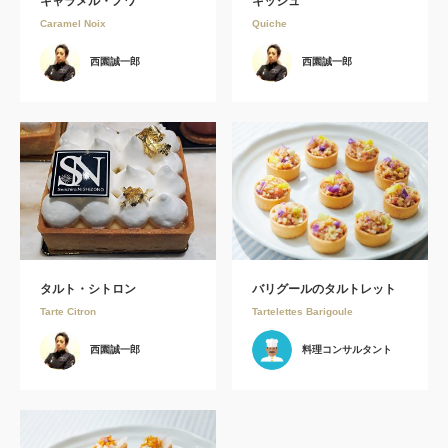
キャラメル・ノワ
キッシュ
Caramel Noix
Quiche
西園誠一郎
西園誠一郎
タルト・シトロン
バリグールのタルトレット
Tarte Citron
Tartelettes Barigoule
西園誠一郎
料理コンサルタント