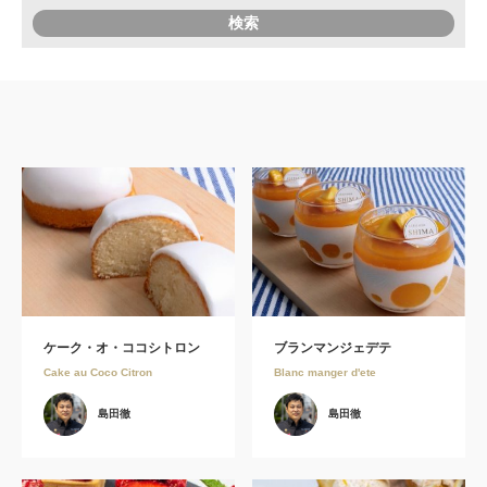
ケーク・オ・ココシトロン
ブランマンジェデテ
Cake au Coco Citron
Blanc manger d'ete
島田徹
島田徹