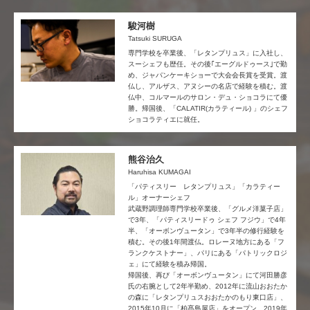
駿河樹
Tatsuki SURUGA
専門学校を卒業後、「レタンプリュス」に入社し、
スーシェフも歴任。その後｢エーグルドゥース｣で勤
め、ジャパンケーキショーで大会会長賞を受賞。渡
仏し、アルザス、アヌシーの名店で経験を積む。渡
仏中、コルマールのサロン・デュ・ショコラにて優
勝。帰国後、「CALATIR(カラティール) 」のシェフ
ショコラティエに就任。
熊谷治久
Haruhisa KUMAGAI
「パティスリー レタンプリュス」「カラティー
ル」オーナーシェフ
武蔵野調理師専門学校卒業後、「グルメ洋菓子店」
で3年、「パティスリードゥ シェフ フジウ」で4年
半、「オーボンヴュータン」で3年半の修行経験を
積む。その後1年間渡仏。ロレーヌ地方にある「フ
ランクケストナー」、パリにある「パトリックロジ
ェ」にて経験を積み帰国。
帰国後、再び「オーボンヴュータン」にて河田勝彦
氏の右腕として2年半勤め、2012年に流山おおたか
の森に「レタンプリュスおおたかのもり東口店」、
2015年10月に「柏髙島屋店」をオープン。2019年