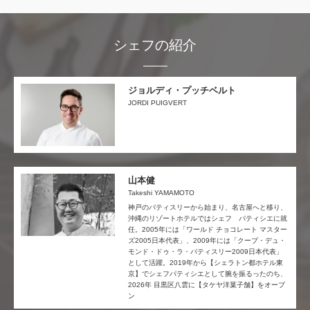
シェフの紹介
ジョルディ・プッチベルト
JORDI PUIGVERT
山本健
Takeshi YAMAMOTO
神戸のパティスリーから始まり、名古屋へと移り、
沖縄のリゾートホテルではシェフ パティシエに就
任。2005年には「ワールド チョコレート マスター
ズ2005日本代表」、2009年には「クープ・デュ・
モンド・ドゥ・ラ・パティスリー2009日本代表」
として活躍。2019年から【シェラトン都ホテル東
京】でシェフパティシエとして腕を振るったのち、
2026年 目黒区八雲に【タケヤ洋菓子舗】をオープ
ン