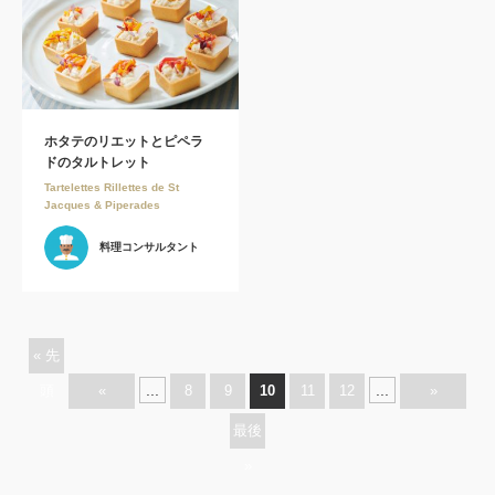
ホタテのリエットとピペラ
ドのタルトレット
Tartelettes Rillettes de St
Jacques & Piperades
料理コンサルタント
« 先
...
...
頭
«
8
9
10
11
12
»
最後
»